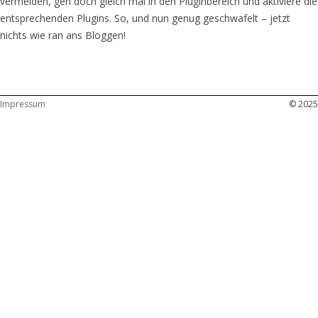
vermeiden, geh doch gleich mal in den Pluginbereich und aktiviere die
entsprechenden Plugins. So, und nun genug geschwafelt – jetzt
nichts wie ran ans Bloggen!
Impressum
© 2025